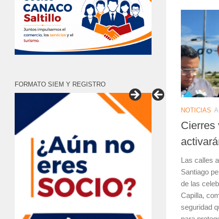
FORMATO SIEM Y REGISTRO
NOTICIAS
A
Cierres 
activará
Las calles 
Santiago pe
de las celeb
Capilla, com
seguridad q
para protege