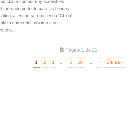
os clon a costos muy accesibles
e el mercado perfecto para las tiendas
iático, al encontrar una tienda “China”
a plaza comercial próxima a su
entro...
Página 1 de 21
1
2
3
...
5
10
...
»
Última »