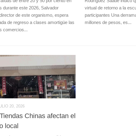
Rodríguez Saade indicó q
caídas de entre 20 y 50 por ciento en
virtual de retorno a la es
s durante este 2026, Salvador
participantes Una derra
director de este organismo, espera
millones de pesos, es...
da de regreso a clases amortigüe las
s comercios...
ULIO 20, 2026
: Tiendas Chinas afectan el
o local