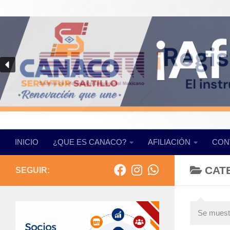
Saltar al contenido
INICIO
¿QUE ES CANACO?
AFILIACIÓN
CON
CAT
SEGUIR:
Se muestr