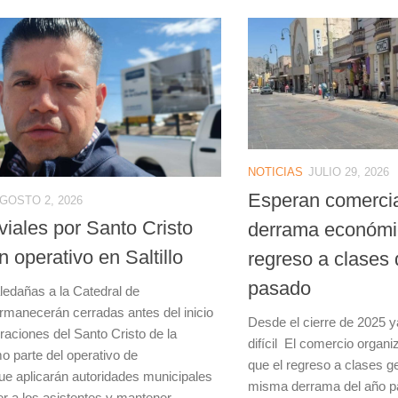
NOTICIAS
JULIO 29, 2026
Esperan comerci
GOSTO 2, 2026
viales por Santo Cristo
derrama económic
n operativo en Saltillo
regreso a clases 
pasado
aledañas a la Catedral de
rmanecerán cerradas antes del inicio
Desde el cierre de 2025 y
raciones del Santo Cristo de la
difícil El comercio organiz
o parte del operativo de
que el regreso a clases g
ue aplicarán autoridades municipales
misma derrama del año p
r a los asistentes y mantener...