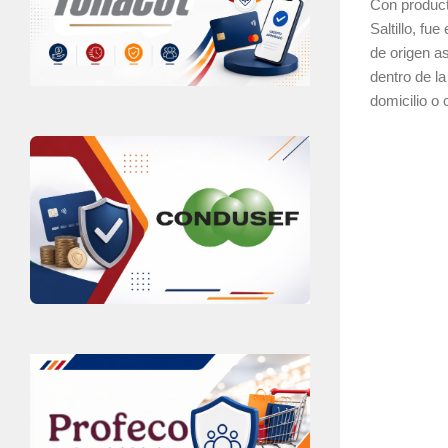
Con product
Saltillo, fu
de origen as
dentro de l
domicilio o c