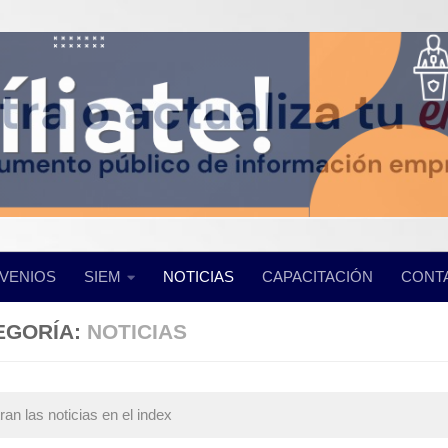
VENIOS
SIEM
NOTICIAS
CAPACITACIÓN
CONT
EGORÍA:
NOTICIAS
an las noticias en el index