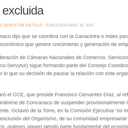
 excluida
O SERVYTUR SALTILLO
· PUBLICADA
ABRIL 10, 2025
aco dijo que se coordina con la Canacintra e Index para
económico que genere crecimiento y generación de emp
eración de Cámaras Nacionales de Comercio, Servicios
o-Servytur) sigue formando parte del Consejo Coordin
r lo que su decisión de pausar la relación con este orga
.
laró el CCE, que preside Francisco Cervantes Díaz, al ref
unánime de Concanaco de suspender provisionalmente la
ente, Octavio de la Torre, en la Comisión Ejecutiva “no 
 exclusión del Organismo, de su comunidad empresarial 
s, quienes siguen siendo parte fundamental del ecosis