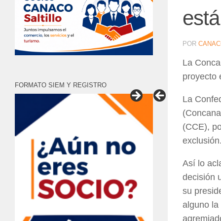
está
POR
CANAC
La Concan
proyecto 
FORMATO SIEM Y REGISTRO
La Confed
(Concanac
(CCE), po
exclusión
Así lo ac
decisión 
su presid
alguno la
agremiado