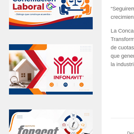
“Seguirem
crecimien
La Concan
Transform
de cuotas
que gener
la industr
Der