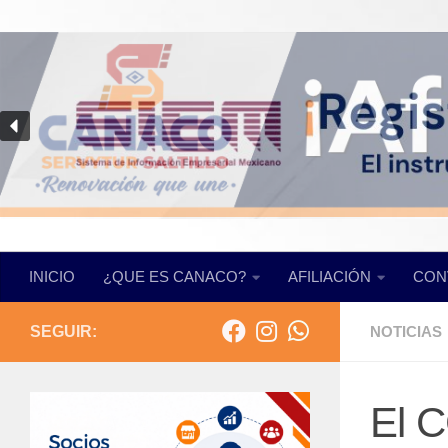
Saltar al contenido
INICIO
¿QUE ES CANACO?
AFILIACIÓN
CON
SEGUIR:
NOTICIAS
El C