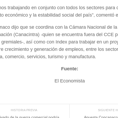
os trabajando en conjunto con todos los sectores para co
to económico y la estabilidad social del país”, comentó 
aco dijo que se coordina con la Cámara Nacional de la I
ación (Canacintra) -quien se encuentra fuera del CCE po
 gremiales-, así como con Index para trabajar en un pr
e crecimiento y generación de empleos, entre los secto
ia, comercio, servicios, turismo y manufactura.
Fuente:
El Economista
HISTORIA PREVIA
SIGUIENTE 
ivado de la guerra comercial podría
Apuesta Concanaco