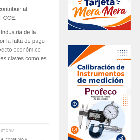
ntribuir al
el CCE.
ndustria de la
r la falta de pago
oyecto económico
res claves como es
HISTORIA
 al consumo y