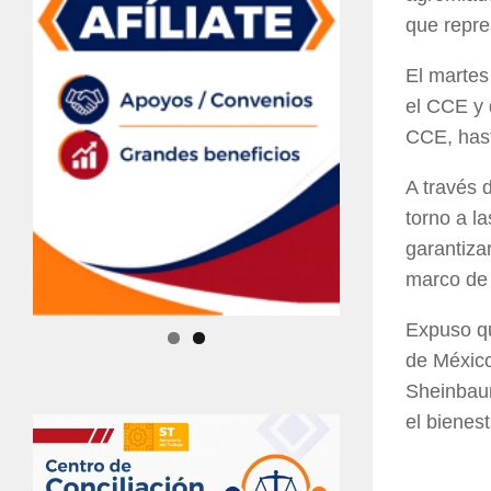
que repre
El martes
el CCE y 
CCE, hast
A través 
torno a l
garantiza
marco de 
Expuso qu
de México
Sheinbaum
el bienes