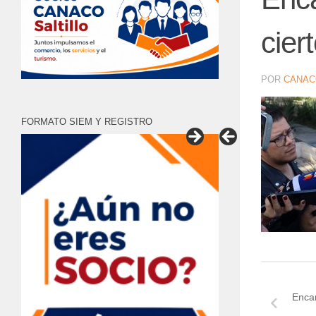
cier
POR
CANAC
FORMATO SIEM Y REGISTRO
Encar