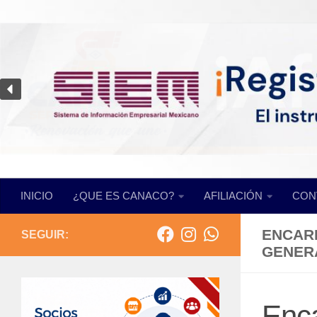
Saltar al contenido
INICIO
¿QUE ES CANACO?
AFILIACIÓN
CON
ENCAR
SEGUIR:
GENER
Enca