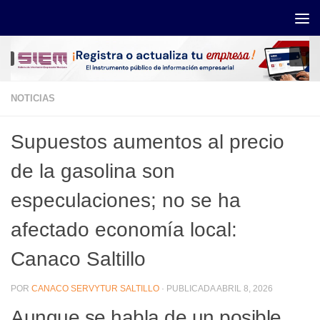
Saltar al contenido
NOTICIAS
Supuestos aumentos al precio
de la gasolina son
especulaciones; no se ha
afectado economía local:
Canaco Saltillo
POR
CANACO SERVYTUR SALTILLO
· PUBLICADA
ABRIL 8, 2026
Aunque se habla de un posible