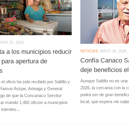
AYO 25, 2026
ita a los municipios reducir
NOTICIAS
MAYO 18, 2026
Confía Canaco Sal
 para apertura de
deje beneficios e
s
Aunque Saltillo no es una
l oficio ha sido recibido por Saltillo y
2026, la cercanía con la 
 Ramos Arizpe, Arteaga y General
podrá ser de gran benefic
go de que la Concanaco Servitur
local, que espera «le salpi
ue mando 1,482 oficios a municipios
 trámites...