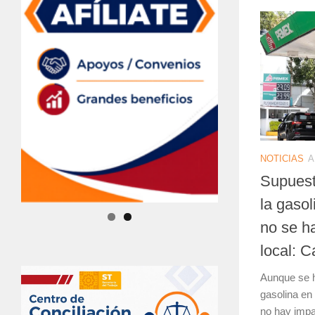
NOTICIAS
A
Supuest
la gaso
no se h
local: C
Aunque se h
gasolina en
no hay impac