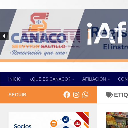
Saltar al contenido
INICIO
¿QUE ES CANACO?
AFILIACIÓN
CON
ETI
SEGUIR: