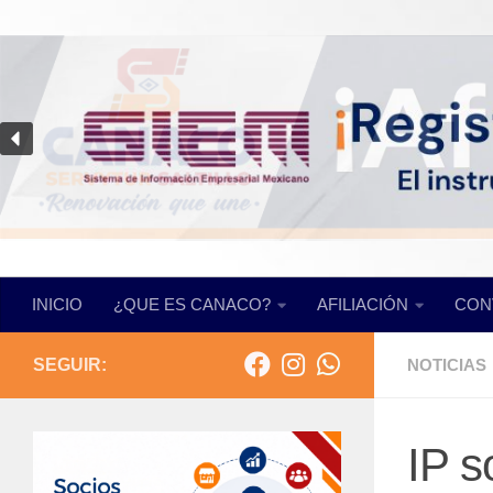
Saltar al contenido
INICIO
¿QUE ES CANACO?
AFILIACIÓN
CON
SEGUIR:
NOTICIAS
IP s