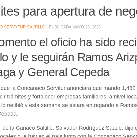
ites para apertura de neg
O SERVYTUR SALTILLO
· PUBLICADA
MAYO 25, 2026
omento el oficio ha sido rec
illo y le seguirán Ramos Ariz
aga y General Cepeda
que la Concanaco Servitur anunciara que mando 1,482 o
cir trámites y fortalecer empresas familiares, a nivel loc
ya lo recibió y esta semana se estará entregando a Ramos
Cepeda.
or de la Canaco Saltillo, Salvador Rodríguez Saade, dijo 
ocales que hay en el país junto con la Concanaco Serv