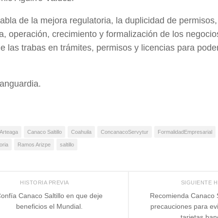
habla de la mejora regulatoria, la duplicidad de permisos
ra, operación, crecimiento y formalización de los negocios
 las trabas en trámites, permisos y licencias para poder
anguardia.
Arteaga
Canaco Saltillo
Coahuila
ConcanacoServytur
FormalidadEmpresarial
oria
Ramos Arizpe
saltillo
HISTORIA PREVIA
SIGUIENTE 
onfía Canaco Saltillo en que deje
Recomienda Canaco Sa
beneficios el Mundial.
precauciones para evi
tarjetas ban