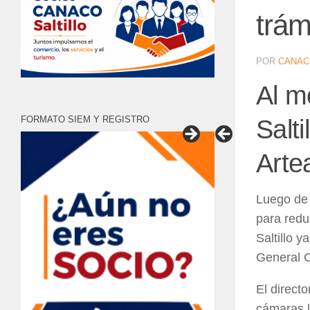
trám
POR
CANAC
Al m
FORMATO SIEM Y REGISTRO
Salt
Arte
Luego de 
para redu
Saltillo 
General 
El direct
cámaras l