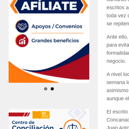
escritos 
toda vez 
se repiten
Ante ello
para evit
formalida
negocio.
A nivel lo
semana lo
asimismo 
aunque el
El escrit
Concanaco
Juan Anto