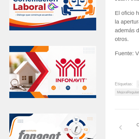
El oficio 
la apertu
además de
otros.
Fuente: V
Etiquetas:
MejoraRegulat
C