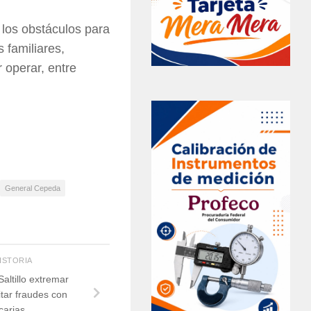
, los obstáculos para
 familiares,
 operar, entre
General Cepeda
HISTORIA
ltillo extremar
tar fraudes con
carias