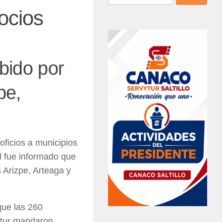
ocios
ibido por
pe,
ficios a municipios
al fue informado que
 Arizpe, Arteaga y
que las 260
ytur mandaron