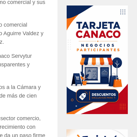
smo comercial y sus
mo comercial
o Aguirre Valdez y
z.
naco Servytur
nsparentes y
dos a la Cámara y
 de más de cien
sector comercio,
crecimiento con
se da un paso firme