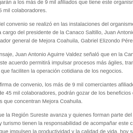
egarán a los más de 9 mil afiliados que tiene este organi
 mil colaboradores.
del convenio se realizó en las instalaciones del organis
 cargo del presidente de la Canaco Saltillo, Juan Antoni
nador general de Mejora Coahuila, Gabriel Elizondo Pére
saje, Juan Antonio Aguirre Valdez señaló que en la Ca
te acuerdo permitirá impulsar procesos más ágiles, tra
 que faciliten la operación cotidiana de los negocios.
firma de convenio, l
os más de 9 mil comerciantes afilia
e 45 mil colaboradores, podrán gozar de los beneficios
s que concentran Mejora Coahuila.
e la Región Sureste avanza y quienes forman parte del 
 y turismo tienen la responsabilidad de acompañar este 
que impulsen la productividad y la calidad de vida, hoy 