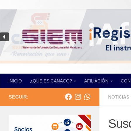
Saltar al contenido
INICIO
¿QUE ES CANACO?
AFILIACIÓN
CON
SEGUIR:
NOTICIAS
Susc