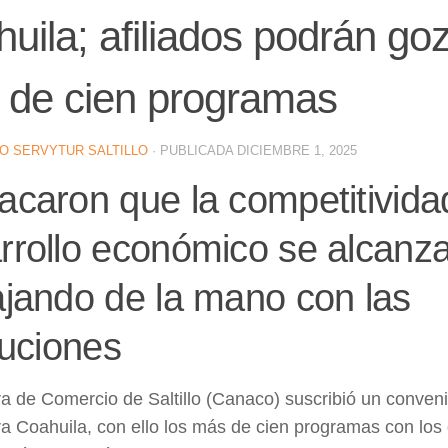
uila; afiliados podrán goz
 de cien programas
O SERVYTUR SALTILLO
· PUBLICADA
DICIEMBRE 1, 2025
acaron que la competitividad
rrollo económico se alcanz
ajando de la mano con las
tuciones
 de Comercio de Saltillo (Canaco) suscribió un conven
a Coahuila,
con ello los más de cien programas con los