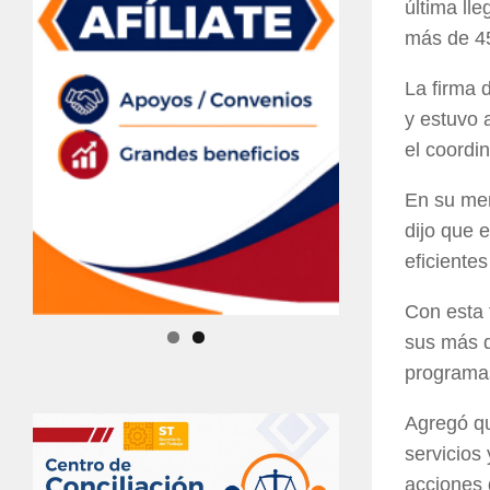
última ll
más de 45
La firma 
y
estuvo a
el coordi
En su men
dijo
que es
eficientes
Con esta 
sus más d
programa
Agregó qu
servicios
acciones 