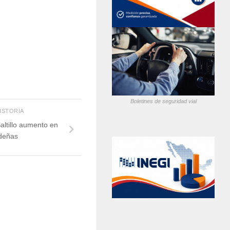
Boletines de seguridad vial
HISTORIA
ltillo aumento en
deñas