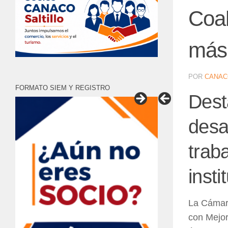
Coah
más
POR
CANAC
FORMATO SIEM Y REGISTRO
Dest
desa
trab
insti
La Cámara
con Mejor