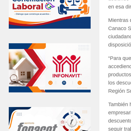
en esa di
Mientras 
Canaco Sa
ciudadano
disposici
“Para que
accediend
productos
los descu
Región Su
También h
empresari
descuent
seguir tr